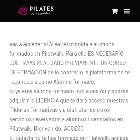
Saltar
al
contenido
Vas a acceder al Área restringida a alumnos
formados en Pilatwalk. Para ello ES NECESARIO
QUE HAYAS REALIZADO PREVIAMENTE UN CURSO
DE FORMACIÓN de lo contrario la plataforma no te
reconocerá como Alumno formado.
Si ya eres alumno formado inicia sesión y podrás
adquirir la LICENCIA que te dará acceso nuestras
Píldoras Formativas y a disfrutar de otros
servicios reservados a alumnos licenciados en
Pilatwalk. Bienvenido. ACCESO
Si todavía no te has formado en Pilatwalk, accede