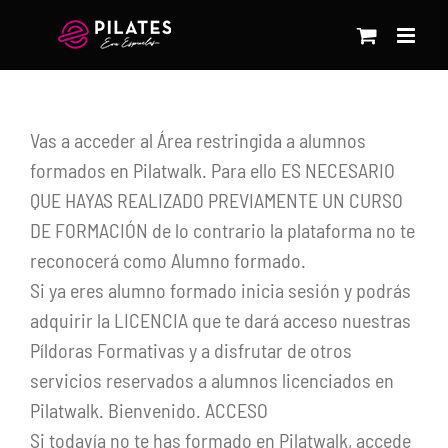
Saltar
al
contenido
Vas a acceder al Área restringida a alumnos
formados en Pilatwalk. Para ello ES NECESARIO
QUE HAYAS REALIZADO PREVIAMENTE UN CURSO
DE FORMACIÓN de lo contrario la plataforma no te
reconocerá como Alumno formado.
Si ya eres alumno formado inicia sesión y podrás
adquirir la LICENCIA que te dará acceso nuestras
Píldoras Formativas y a disfrutar de otros
servicios reservados a alumnos licenciados en
Pilatwalk. Bienvenido. ACCESO
Si todavía no te has formado en Pilatwalk, accede