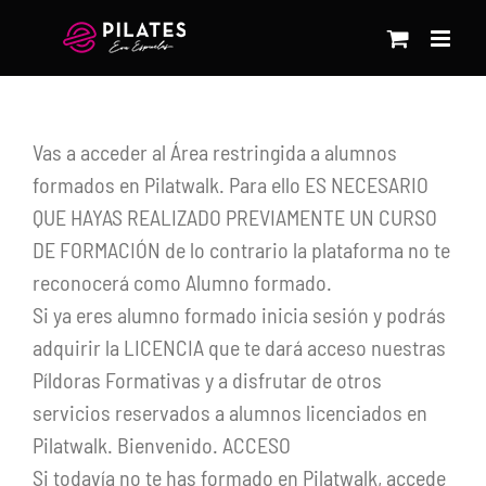
Saltar
al
contenido
Vas a acceder al Área restringida a alumnos
formados en Pilatwalk. Para ello ES NECESARIO
QUE HAYAS REALIZADO PREVIAMENTE UN CURSO
DE FORMACIÓN de lo contrario la plataforma no te
reconocerá como Alumno formado.
Si ya eres alumno formado inicia sesión y podrás
adquirir la LICENCIA que te dará acceso nuestras
Píldoras Formativas y a disfrutar de otros
servicios reservados a alumnos licenciados en
Pilatwalk. Bienvenido. ACCESO
Si todavía no te has formado en Pilatwalk, accede