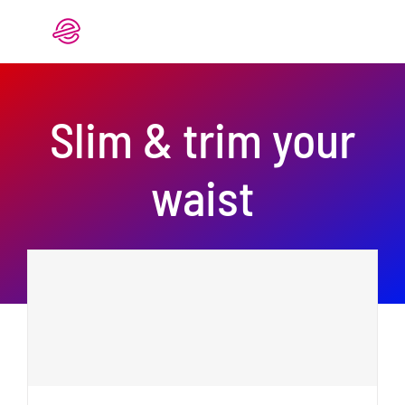
Saltar
al
contenido
Slim & trim your
waist