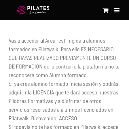
Saltar
al
contenido
Vas a acceder al Área restringida a alumnos
formados en Pilatwalk. Para ello ES NECESARIO
QUE HAYAS REALIZADO PREVIAMENTE UN CURSO
DE FORMACIÓN de lo contrario la plataforma no te
reconocerá como Alumno formado.
Si ya eres alumno formado inicia sesión y podrás
adquirir la LICENCIA que te dará acceso nuestras
Píldoras Formativas y a disfrutar de otros
servicios reservados a alumnos licenciados en
Pilatwalk. Bienvenido. ACCESO
Si todavía no te has formado en Pilatwalk, accede