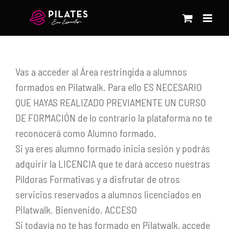
Saltar
al
contenido
Vas a acceder al Área restringida a alumnos
formados en Pilatwalk. Para ello ES NECESARIO
QUE HAYAS REALIZADO PREVIAMENTE UN CURSO
DE FORMACIÓN de lo contrario la plataforma no te
reconocerá como Alumno formado.
Si ya eres alumno formado inicia sesión y podrás
adquirir la LICENCIA que te dará acceso nuestras
Píldoras Formativas y a disfrutar de otros
servicios reservados a alumnos licenciados en
Pilatwalk. Bienvenido. ACCESO
Si todavía no te has formado en Pilatwalk, accede