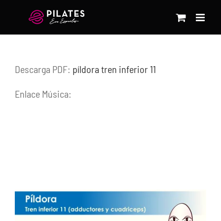
Saltar
al
contenido
Descarga PDF:
píldora tren inferior 11
Enlace Música: