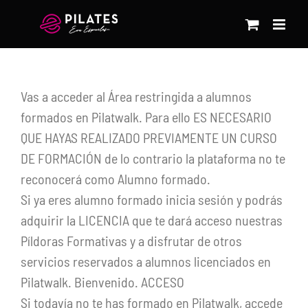
Saltar
al
contenido
Vas a acceder al Área restringida a alumnos
formados en Pilatwalk. Para ello ES NECESARIO
QUE HAYAS REALIZADO PREVIAMENTE UN CURSO
DE FORMACIÓN de lo contrario la plataforma no te
reconocerá como Alumno formado.
Si ya eres alumno formado inicia sesión y podrás
adquirir la LICENCIA que te dará acceso nuestras
Píldoras Formativas y a disfrutar de otros
servicios reservados a alumnos licenciados en
Pilatwalk. Bienvenido. ACCESO
Si todavía no te has formado en Pilatwalk, accede