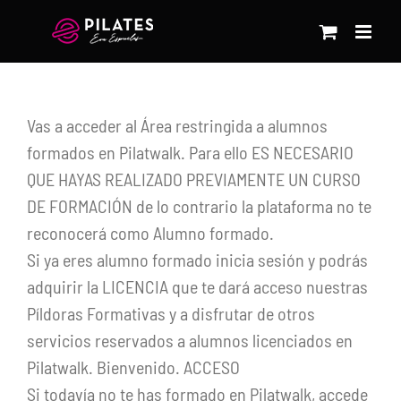
Saltar
al
contenido
Vas a acceder al Área restringida a alumnos
formados en Pilatwalk. Para ello ES NECESARIO
QUE HAYAS REALIZADO PREVIAMENTE UN CURSO
DE FORMACIÓN de lo contrario la plataforma no te
reconocerá como Alumno formado.
Si ya eres alumno formado inicia sesión y podrás
adquirir la LICENCIA que te dará acceso nuestras
Píldoras Formativas y a disfrutar de otros
servicios reservados a alumnos licenciados en
Pilatwalk. Bienvenido. ACCESO
Si todavía no te has formado en Pilatwalk, accede