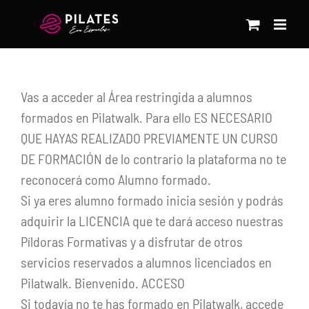
Saltar
al
contenido
Vas a acceder al Área restringida a alumnos
formados en Pilatwalk. Para ello ES NECESARIO
QUE HAYAS REALIZADO PREVIAMENTE UN CURSO
DE FORMACIÓN de lo contrario la plataforma no te
reconocerá como Alumno formado.
Si ya eres alumno formado inicia sesión y podrás
adquirir la LICENCIA que te dará acceso nuestras
Píldoras Formativas y a disfrutar de otros
servicios reservados a alumnos licenciados en
Pilatwalk. Bienvenido. ACCESO
Si todavía no te has formado en Pilatwalk, accede