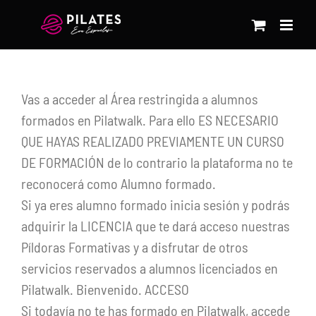
Saltar
al
contenido
Vas a acceder al Área restringida a alumnos
formados en Pilatwalk. Para ello ES NECESARIO
QUE HAYAS REALIZADO PREVIAMENTE UN CURSO
DE FORMACIÓN de lo contrario la plataforma no te
reconocerá como Alumno formado.
Si ya eres alumno formado inicia sesión y podrás
adquirir la LICENCIA que te dará acceso nuestras
Píldoras Formativas y a disfrutar de otros
servicios reservados a alumnos licenciados en
Pilatwalk. Bienvenido. ACCESO
Si todavía no te has formado en Pilatwalk, accede