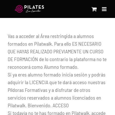
Saltar
al
contenido
Vas a acceder al Área restringida a alumnos
formados en Pilatwalk. Para ello ES NECESARIO
QUE HAYAS REALIZADO PREVIAMENTE UN CURSO
DE FORMACIÓN de lo contrario la plataforma no te
reconocerá como Alumno formado.
Si ya eres alumno formado inicia sesión y podrás
adquirir la LICENCIA que te dará acceso nuestras
Píldoras Formativas y a disfrutar de otros
servicios reservados a alumnos licenciados en
Pilatwalk. Bienvenido. ACCESO
Si todavía no te has formado en Pilatwalk, accede