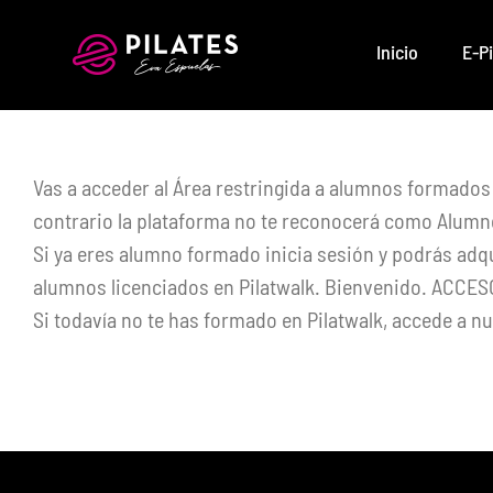
Saltar
al
Inicio
E-Pi
contenido
Vas a acceder al Área restringida a alumnos formad
contrario la plataforma no te reconocerá como Alum
Si ya eres alumno formado inicia sesión y podrás adqu
alumnos licenciados en Pilatwalk. Bienvenido. ACCES
Si todavía no te has formado en Pilatwalk, accede a nu