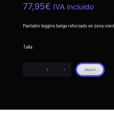
77,95
€
IVA incluído
Pantalón leggins beige reforzado en zona vien
Talla
Adquirir
Pantalón
leggins
beige
ref.5094sx628
cantidad