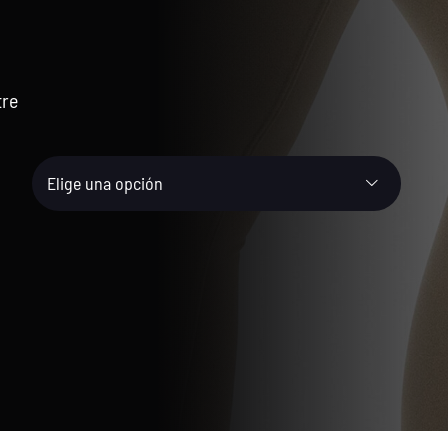
tre
