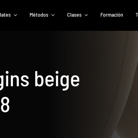
lates
Métodos
Clases
Formación
T
gins beige
28