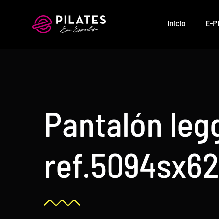
Saltar
al
Inicio
E-Pi
contenido
Pantalón leg
ref.5094sx6