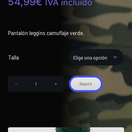
54,99
€
IVA incluído
Pantalón leggins camuflaje verde.
Talla

Adquirir
Pantalón
leggins
camuflaje
verde
ref.5000COMLS115
cantidad