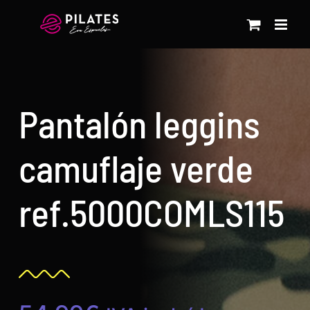
Saltar
al
contenido
Pantalón leggins
camuflaje verde
ref.5000COMLS115